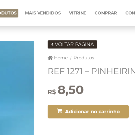
ODUTOS
MAIS VENDIDOS
VITRINE
COMPRAR
CON
VOLTAR PÁGINA
Home
Produtos
/
REF 1271 – PINHEIR
8,50
R$
Adicionar no carrinho