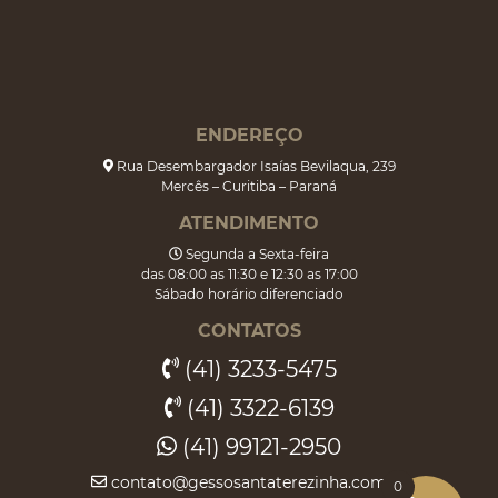
ENDEREÇO
Rua Desembargador Isaías Bevilaqua, 239
Mercês – Curitiba – Paraná
ATENDIMENTO
Segunda a Sexta-feira
das 08:00 as 11:30 e 12:30 as 17:00
Sábado horário diferenciado
CONTATOS
(41) 3233-5475
(41) 3322-6139
(41) 99121-2950
contato@gessosantaterezinha.com.br
0