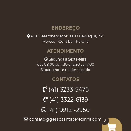
ENDEREÇO
Rua Desembargador Isaías Bevilaqua, 239
Mercês – Curitiba – Paraná
ATENDIMENTO
Segunda a Sexta-feira
das 08:00 as 11:30 e 12:30 as 17:00
Sábado horário diferenciado
CONTATOS
(41) 3233-5475
(41) 3322-6139
(41) 99121-2950
contato@gessosantaterezinha.com.br
0