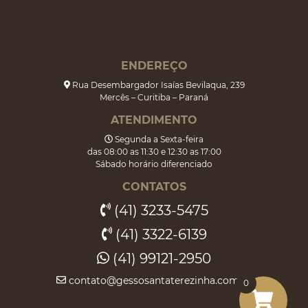
ENDEREÇO
Rua Desembargador Isaías Bevilaqua, 239
Mercês – Curitiba – Paraná
ATENDIMENTO
Segunda a Sexta-feira
das 08:00 as 11:30 e 12:30 as 17:00
Sábado horário diferenciado
CONTATOS
(41) 3233-5475
(41) 3322-6139
(41) 99121-2950
contato@gessosantaterezinha.com.br
0