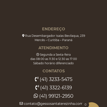
ENDEREÇO
Rua Desembargador Isaías Bevilaqua, 239
Mercês – Curitiba – Paraná
ATENDIMENTO
Segunda a Sexta-feira
das 08:00 as 11:30 e 12:30 as 17:00
Sábado horário diferenciado
CONTATOS
(41) 3233-5475
(41) 3322-6139
(41) 99121-2950
contato@gessosantaterezinha.com.br
0