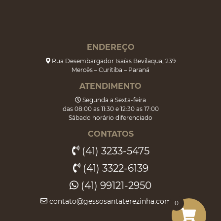
ENDEREÇO
Rua Desembargador Isaías Bevilaqua, 239
Mercês – Curitiba – Paraná
ATENDIMENTO
Segunda a Sexta-feira
das 08:00 as 11:30 e 12:30 as 17:00
Sábado horário diferenciado
CONTATOS
(41) 3233-5475
(41) 3322-6139
(41) 99121-2950
contato@gessosantaterezinha.com.br
0