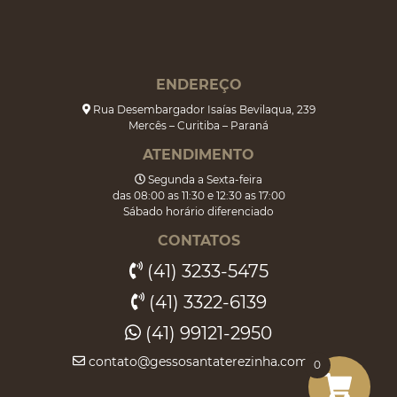
ENDEREÇO
Rua Desembargador Isaías Bevilaqua, 239
Mercês – Curitiba – Paraná
ATENDIMENTO
Segunda a Sexta-feira
das 08:00 as 11:30 e 12:30 as 17:00
Sábado horário diferenciado
CONTATOS
(41) 3233-5475
(41) 3322-6139
(41) 99121-2950
contato@gessosantaterezinha.com.br
0