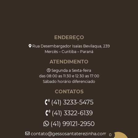
ENDEREÇO
Rua Desembargador Isaías Bevilaqua, 239
Mercês – Curitiba – Paraná
ATENDIMENTO
Segunda a Sexta-feira
das 08:00 as 11:30 e 12:30 as 17:00
Sábado horário diferenciado
CONTATOS
(41) 3233-5475
(41) 3322-6139
(41) 99121-2950
contato@gessosantaterezinha.com.br
0