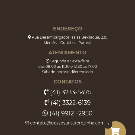
ENDEREÇO
Rua Desembargador Isaías Bevilaqua, 239
Mercês – Curitiba – Paraná
ATENDIMENTO
Segunda a Sexta-feira
das 08:00 as 11:30 e 12:30 as 17:00
Sábado horário diferenciado
CONTATOS
(41) 3233-5475
(41) 3322-6139
(41) 99121-2950
contato@gessosantaterezinha.com.br
0