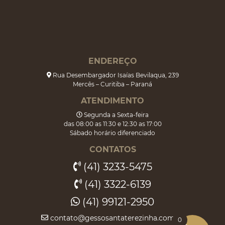
ENDEREÇO
Rua Desembargador Isaías Bevilaqua, 239
Mercês – Curitiba – Paraná
ATENDIMENTO
Segunda a Sexta-feira
das 08:00 as 11:30 e 12:30 as 17:00
Sábado horário diferenciado
CONTATOS
(41) 3233-5475
(41) 3322-6139
(41) 99121-2950
contato@gessosantaterezinha.com.br
0