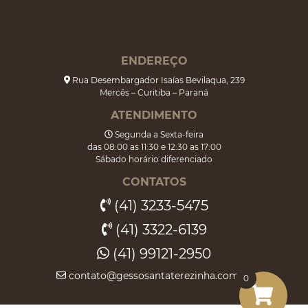
ENDEREÇO
Rua Desembargador Isaías Bevilaqua, 239
Mercês – Curitiba – Paraná
ATENDIMENTO
Segunda a Sexta-feira
das 08:00 as 11:30 e 12:30 as 17:00
Sábado horário diferenciado
CONTATOS
(41) 3233-5475
(41) 3322-6139
(41) 99121-2950
contato@gessosantaterezinha.com.br
0