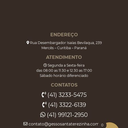
ENDEREÇO
Rua Desembargador Isaías Bevilaqua, 239
Mercês – Curitiba – Paraná
ATENDIMENTO
Segunda a Sexta-feira
das 08:00 as 11:30 e 12:30 as 17:00
Sábado horário diferenciado
CONTATOS
(41) 3233-5475
(41) 3322-6139
(41) 99121-2950
contato@gessosantaterezinha.com.br
0