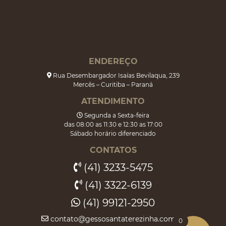
ENDEREÇO
Rua Desembargador Isaías Bevilaqua, 239
Mercês – Curitiba – Paraná
ATENDIMENTO
Segunda a Sexta-feira
das 08:00 as 11:30 e 12:30 as 17:00
Sábado horário diferenciado
CONTATOS
(41) 3233-5475
(41) 3322-6139
(41) 99121-2950
contato@gessosantaterezinha.com.br
0