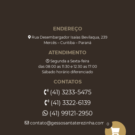
ENDEREÇO
Rua Desembargador Isaías Bevilaqua, 239
Mercês – Curitiba – Paraná
ATENDIMENTO
Segunda a Sexta-feira
das 08:00 as 11:30 e 12:30 as 17:00
Sábado horário diferenciado
CONTATOS
(41) 3233-5475
(41) 3322-6139
(41) 99121-2950
contato@gessosantaterezinha.com.br
0