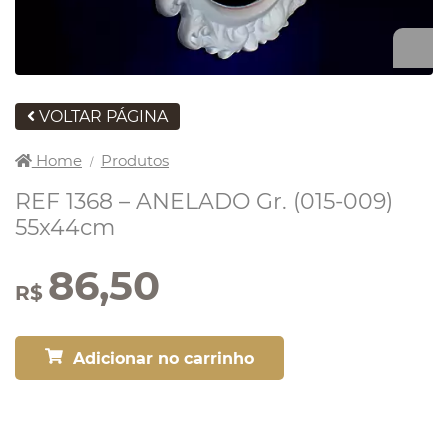
VOLTAR PÁGINA
Home
Produtos
/
REF 1368 – ANELADO Gr. (015-009)
55x44cm
86,50
R$
Adicionar no carrinho