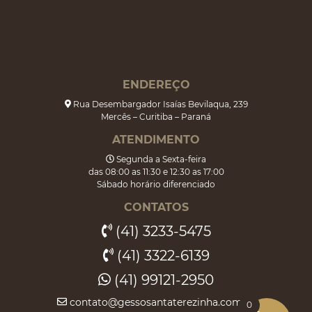
ENDEREÇO
Rua Desembargador Isaías Bevilaqua, 239
Mercês – Curitiba – Paraná
ATENDIMENTO
Segunda a Sexta-feira
das 08:00 as 11:30 e 12:30 as 17:00
Sábado horário diferenciado
CONTATOS
(41) 3233-5475
(41) 3322-6139
(41) 99121-2950
contato@gessosantaterezinha.com.br
0