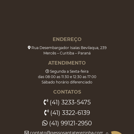
ENDEREÇO
Rua Desembargador Isaías Bevilaqua, 239
Mercês – Curitiba – Paraná
ATENDIMENTO
Segunda a Sexta-feira
das 08:00 as 11:30 e 12:30 as 17:00
Sábado horário diferenciado
CONTATOS
(41) 3233-5475
(41) 3322-6139
(41) 99121-2950
contato@gessosantaterezinha.com.br
0