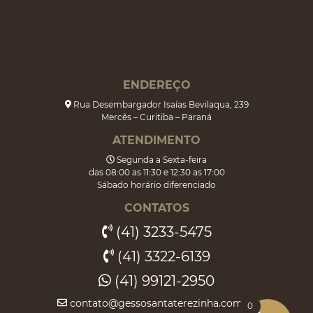
ENDEREÇO
Rua Desembargador Isaías Bevilaqua, 239
Mercês – Curitiba – Paraná
ATENDIMENTO
Segunda a Sexta-feira
das 08:00 as 11:30 e 12:30 as 17:00
Sábado horário diferenciado
CONTATOS
(41) 3233-5475
(41) 3322-6139
(41) 99121-2950
contato@gessosantaterezinha.com.br
0