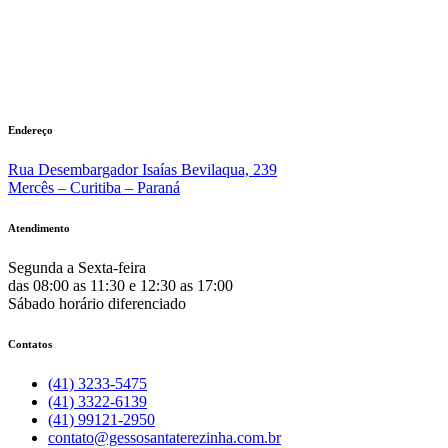
Endereço
Rua Desembargador Isaías Bevilaqua, 239
Mercês – Curitiba – Paraná
Atendimento
Segunda a Sexta-feira
das 08:00 as 11:30 e 12:30 as 17:00
Sábado horário diferenciado
Contatos
(41) 3233-5475
(41) 3322-6139
(41) 99121-2950
contato@gessosantaterezinha.com.br