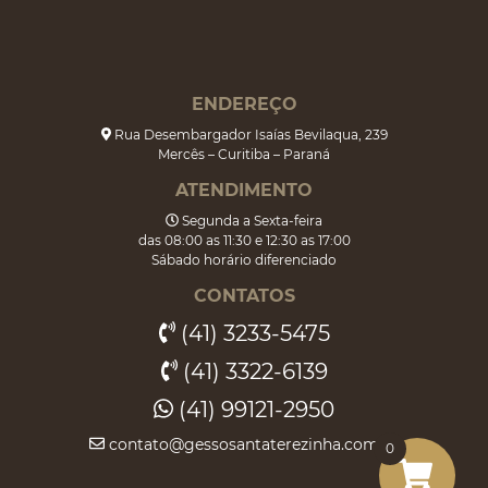
ENDEREÇO
Rua Desembargador Isaías Bevilaqua, 239
Mercês – Curitiba – Paraná
ATENDIMENTO
Segunda a Sexta-feira
das 08:00 as 11:30 e 12:30 as 17:00
Sábado horário diferenciado
CONTATOS
(41) 3233-5475
(41) 3322-6139
(41) 99121-2950
contato@gessosantaterezinha.com.br
0