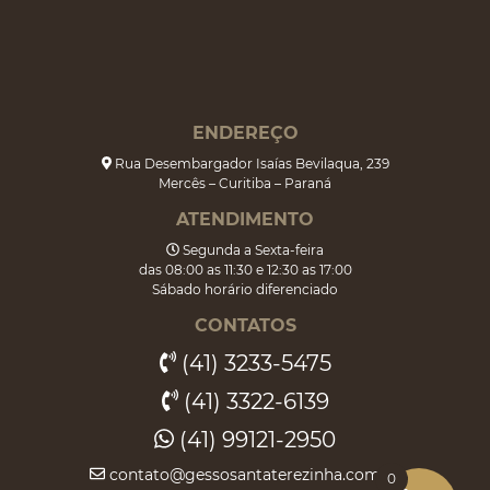
ENDEREÇO
Rua Desembargador Isaías Bevilaqua, 239
Mercês – Curitiba – Paraná
ATENDIMENTO
Segunda a Sexta-feira
das 08:00 as 11:30 e 12:30 as 17:00
Sábado horário diferenciado
CONTATOS
(41) 3233-5475
(41) 3322-6139
(41) 99121-2950
contato@gessosantaterezinha.com.br
0