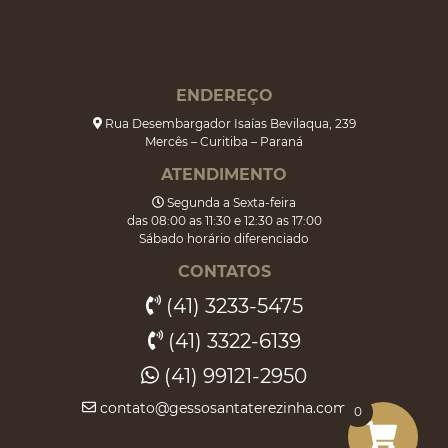
ENDEREÇO
Rua Desembargador Isaías Bevilaqua, 239
Mercês – Curitiba – Paraná
ATENDIMENTO
Segunda a Sexta-feira
das 08:00 as 11:30 e 12:30 as 17:00
Sábado horário diferenciado
CONTATOS
(41) 3233-5475
(41) 3322-6139
(41) 99121-2950
contato@gessosantaterezinha.com.br
0