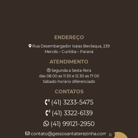
ENDEREÇO
Rua Desembargador Isaías Bevilaqua, 239
Mercês – Curitiba – Paraná
ATENDIMENTO
Segunda a Sexta-feira
das 08:00 as 11:30 e 12:30 as 17:00
Sábado horário diferenciado
CONTATOS
(41) 3233-5475
(41) 3322-6139
(41) 99121-2950
contato@gessosantaterezinha.com.br
0