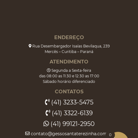
ENDEREÇO
Rua Desembargador Isaías Bevilaqua, 239
Mercês – Curitiba – Paraná
ATENDIMENTO
Segunda a Sexta-feira
das 08:00 as 11:30 e 12:30 as 17:00
Sábado horário diferenciado
CONTATOS
(41) 3233-5475
(41) 3322-6139
(41) 99121-2950
contato@gessosantaterezinha.com.br
0