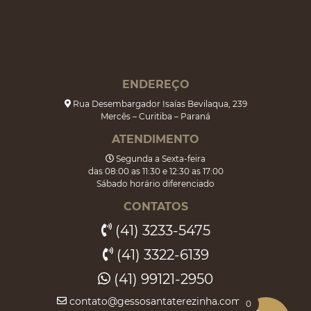
ENDEREÇO
Rua Desembargador Isaías Bevilaqua, 239
Mercês – Curitiba – Paraná
ATENDIMENTO
Segunda a Sexta-feira
das 08:00 as 11:30 e 12:30 as 17:00
Sábado horário diferenciado
CONTATOS
(41) 3233-5475
(41) 3322-6139
(41) 99121-2950
contato@gessosantaterezinha.com.br
0