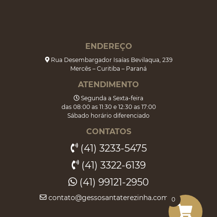
ENDEREÇO
Rua Desembargador Isaías Bevilaqua, 239
Mercês – Curitiba – Paraná
ATENDIMENTO
Segunda a Sexta-feira
das 08:00 as 11:30 e 12:30 as 17:00
Sábado horário diferenciado
CONTATOS
(41) 3233-5475
(41) 3322-6139
(41) 99121-2950
contato@gessosantaterezinha.com.br
0