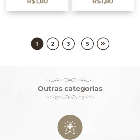
R$
1,80
R$
1,80
…
1
2
3
5
Outras categorias