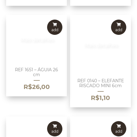
add
add
Mais detalhes
Mais detalhes
REF 1651 – ÁGUIA 26
cm
REF 0140 – ELEFANTE
RISCADO MINI 6cm
R$
26,00
R$
1,10
add
add