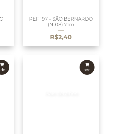
RO
REF 197 – SÃO BERNARDO
m
(N-08) 7cm
R$
2,40
add
add
Mais detalhes