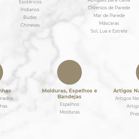
Apliques para Caixa
Esotéricos
Diversos de Parede
Indianos
Mar de Parede
Budas
Máscaras
Chineses
Sol, Lua e Estrela
nhas
Molduras, Espelhos e
Artigos N
Bandejas
mados
Artigos Na
Espelhos
has
Artig
Molduras
Pres