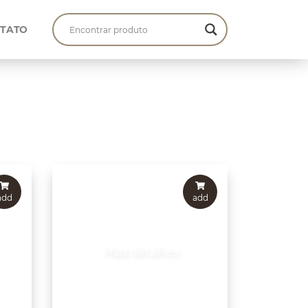
TATO
add
add
Mais detalhes