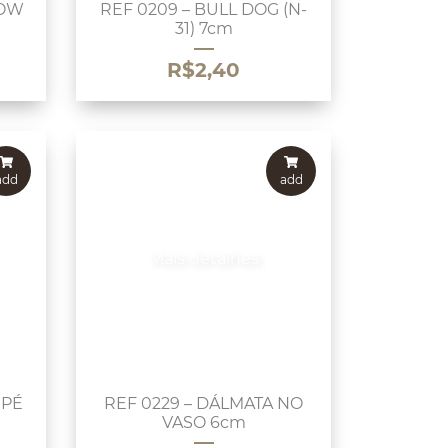
HOW
REF 0209 – BULL DOG (N-
31) 7cm
R$
2,40
add
add
Mais detalhes
 PÉ
REF 0229 – DÁLMATA NO
VASO 6cm