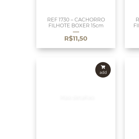
REF 1730 – CACHORRO
R
FILHOTE BOXER 15cm
F
R$
11,50
add
Mais detalhes