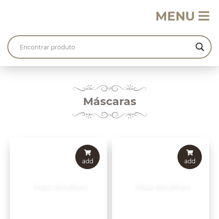
MENU
Máscaras
add
add
Mais detalhes
Mais detalhes