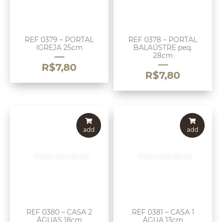
REF 0379 – PORTAL
REF 0378 – PORTAL
IGREJA 25cm
BALAÚSTRE peq.
28cm
R$
7,80
R$
7,80
add
add
Mais detalhes
Mais detalhes
REF 0380 – CASA 2
REF 0381 – CASA 1
ÁGUAS 18cm
ÁGUA 13cm