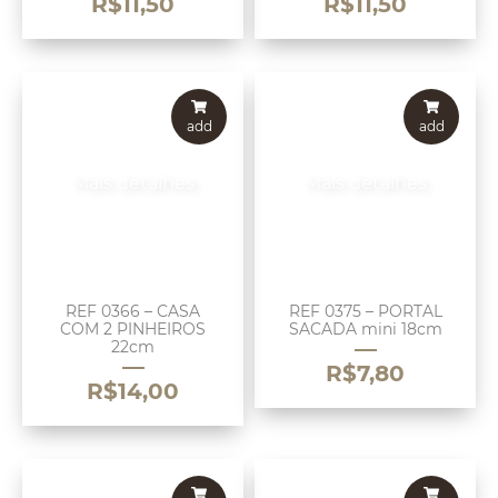
R$
11,50
R$
11,50
add
add
Mais detalhes
Mais detalhes
REF 0366 – CASA
REF 0375 – PORTAL
COM 2 PINHEIROS
SACADA mini 18cm
22cm
R$
7,80
R$
14,00