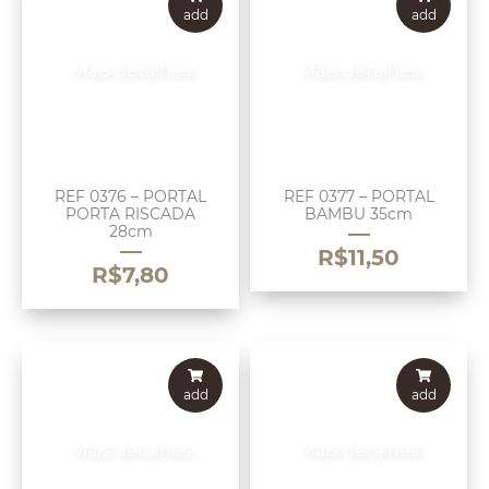
add
add
Mais detalhes
Mais detalhes
REF 0376 – PORTAL
REF 0377 – PORTAL
PORTA RISCADA
BAMBU 35cm
28cm
R$
11,50
R$
7,80
add
add
Mais detalhes
Mais detalhes